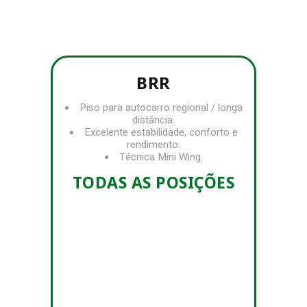
URBANA
E
AUTOCARRO
FORA
PISOS
INVERNO
DE
PISOS
ESTRADA
PISOS
BRR
PISOS
Piso para autocarro regional / longa
distância.
Excelente estabilidade, conforto e
rendimento.
Técnica Mini Wing.
TODAS AS POSIÇÕES