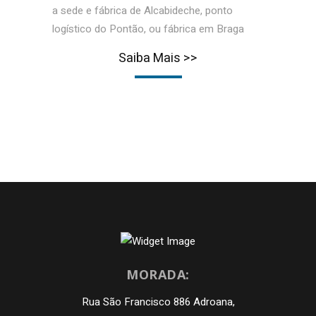
a sede e fábrica de Alcabideche, ponto
logístico do Pontão, ou fábrica em Braga
Saiba Mais >>
MORADA:
Rua São Francisco 886 Adroana,