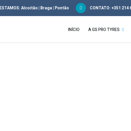
 ESTAMOS:
Alcoitão
|
Braga
|
Pontão
CONTATO: +351 214 6
INÍCIO
A GS PRO TYRES
OFICINAS