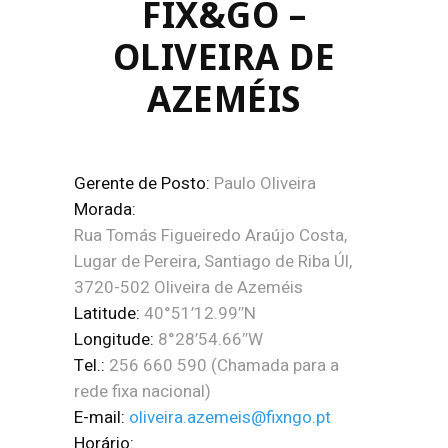
FIX&GO –
OLIVEIRA DE
AZEMÉIS
Gerente de Posto:
Paulo Oliveira
Morada:
Rua Tomás Figueiredo Araújo Costa,
Lugar de Pereira, Santiago de Riba Úl,
3720-502 Oliveira de Azeméis
Latitude:
40°51’12.99″N
Longitude:
8°28’54.66″W
Tel.:
256 660 590 (Chamada para a
rede fixa nacional)
E-mail:
oliveira.azemeis@fixngo.pt
Horário: