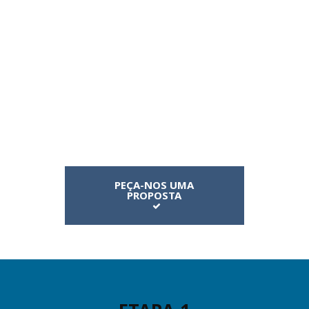
AÇÕES DE
FORMAÇÃO
EM
MANUTENÇÃO
DE PNEUS
PEÇA-NOS UMA
PROPOSTA