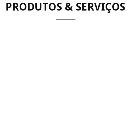
PRODUTOS & SERVIÇOS
FIX&GO
Rede de oficinas para viaturas ligeiras, comerciais e pesadas.
Serviço multimarcas rápido e eficiente, com uma equipa de
profissionais especializados para o ajudar e aconselhar...
Ver Mais
PNEUS
Comercializamos as principais marcas de pneus com preços
competitivos. Dispomos de aconselhamento técnico para