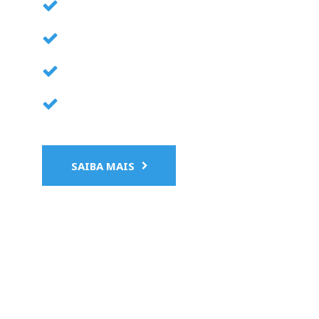
Equilibragens
Focagem de faróis
Reparação de furos
Mudança de óleo e filtro
SAIBA MAIS
CONTRATOS DE